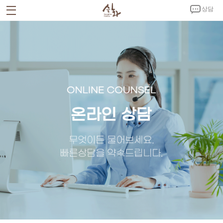
상담
회사소개
CEO 인사말
회사연혁
시설안내
인증서 및 특허증
CI 소개
사업소개
승화푸드C.K
노키친
제품소개
밀키트
반찬
김치
양념
홍보자료
공지사항
뉴스
홍보영상
갤러리
고객센터
온라인 상담
제휴문의
오시는 길
회사소개서 다운로드