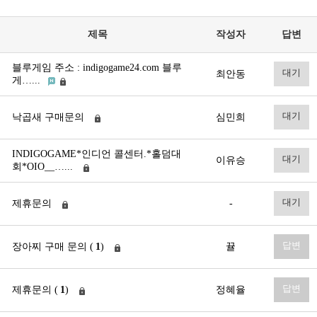
제목
작성자
답변
블루게임 주소 : indigogame24.com 블루
대기
최안동
게…...
대기
낙곱새 구매문의
심민희
INDIGOGAME*인디언 콜센터.*홀덤대
대기
이유승
회*OIO__…...
대기
제휴문의
-
답변
장아찌 구매 문의 (
1
)
뀰
답변
제휴문의 (
1
)
정혜율