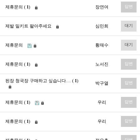
답변
제휴문의 (
1
)
장연여
대기
제발 밀키트 팔아주세요
심민희
대기
제휴문의
황재수
답변
제휴문의 (
1
)
노서진
된장 청국장 구매하고 싶습니다.... (
1
)
답변
박구열
답변
제휴문의 (
1
)
우리
답변
제휴문의 (
1
)
우리
답변