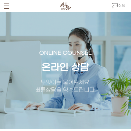
상담
회사소개
CEO 인사말
회사연혁
시설안내
인증서 및 특허증
CI 소개
사업소개
승화푸드C.K
노키친
제품소개
밀키트
반찬
김치
양념
홍보자료
공지사항
뉴스
홍보영상
갤러리
고객센터
온라인 상담
제휴문의
오시는 길
회사소개서 다운로드