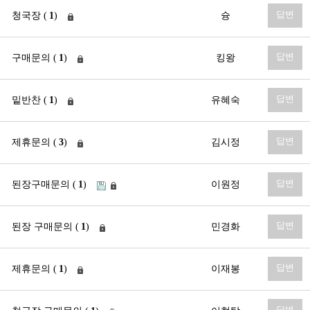
답변
청국장 (
1
)
슝
답변
구매문의 (
1
)
킹왕
답변
밑반찬 (
1
)
유혜숙
답변
제휴문의 (
3
)
김시정
답변
된장구매문의 (
1
)
이원정
답변
된장 구매문의 (
1
)
민경화
답변
제휴문의 (
1
)
이재봉
답변