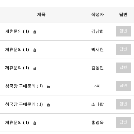
제목
작성자
답변
답변
제휴문의 (
1
)
김남희
답변
제휴문의 (
1
)
박서현
답변
제휴문의 (
1
)
김동민
답변
청국장 구매문의 (
1
)
o이
답변
청국장 구매문의 (
1
)
소다팝
답변
제휴문의 (
1
)
홍영옥