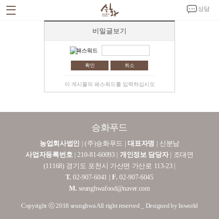
상담
비밀글보기
회사소개
CEO 인사말
회사연혁
시설안내
인증서 및 특허증
CI 소개
패스워드
사업소개
취소
승화푸드C.K
노키친
제품소개
이 게시물의 패스워드를 입력하십시오
밀키트
반찬
김치
양념
홍보자료
공지사항
뉴스
홍보영상
갤러리
고객센터
승화푸드
온라인 상담
제휴문의
오시는 길
농업회사법인
| (주)승화푸드 |
대표자명
| 신분남
회사소개서 다운로드
사업자등록번호
| 210-81-60093 |
개인정보 담당자
| 조대연
(11168) 경기도 포천시 가산면 가산로 113-23 |
T.
02-907-6041 |
F.
02-907-6045
M.
seunghwafood@naver.com
Copyright ⓒ 2018 seunghwa All right reserved _ Designed by Inworld