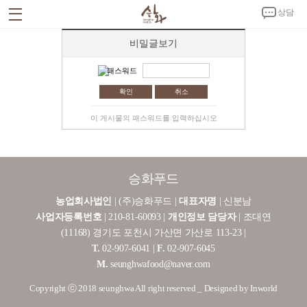
상담
비밀글보기
회사소개
CEO 인사말
회사연혁
시설안내
인증서 및 특허증
CI 소개
패스워드
사업소개
취소
승화푸드C.K
노키친
제품소개
이 게시물의 패스워드를 입력하십시오
밀키트
반찬
김치
양념
홍보자료
공지사항
뉴스
홍보영상
갤러리
고객센터
승화푸드
온라인 상담
제휴문의
오시는 길
농업회사법인
| (주)승화푸드 |
대표자명
| 신분남
회사소개서 다운로드
사업자등록번호
| 210-81-60093 |
개인정보 담당자
| 조대연
(11168) 경기도 포천시 가산면 가산로 113-23 |
T.
02-907-6041 |
F.
02-907-6045
M.
seunghwafood@naver.com
Copyright ⓒ 2018 seunghwa All right reserved _ Designed by Inworld