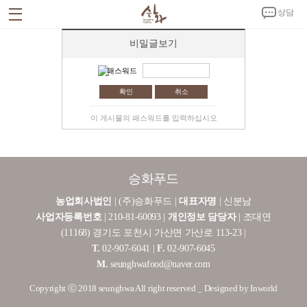
상담
비밀글보기
회사소개
CEO 인사말
회사연혁
시설안내
인증서 및 특허증
CI 소개
패스워드
사업소개
취소
승화푸드C.K
노키친
제품소개
이 게시물의 패스워드를 입력하십시오
밀키트
반찬
김치
양념
홍보자료
공지사항
뉴스
홍보영상
갤러리
고객센터
승화푸드
온라인 상담
제휴문의
오시는 길
농업회사법인
| (주)승화푸드 |
대표자명
| 신분남
회사소개서 다운로드
사업자등록번호
| 210-81-60093 |
개인정보 담당자
| 조대연
(11168) 경기도 포천시 가산면 가산로 113-23 |
T.
02-907-6041 |
F.
02-907-6045
M.
seunghwafood@naver.com
Copyright ⓒ 2018 seunghwa All right reserved _ Designed by Inworld