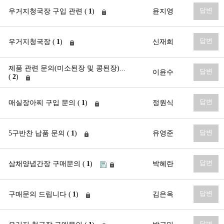
답변
우거지청국장 구입 관련 (
1
)
윤지영
답변
우거지청국장 (
1
)
신재희
제품 관련 문의(미소된장 및 콩된장)...
답변
이윤수
(
2
)
답변
매실장아찌 구입 문의 (
1
)
정원식
답변
5구반찬 납품 문의 (
1
)
유영준
답변
삼채양념간장 구매문의 (
1
)
박혜란
답변
구매문의 드립니다 (
1
)
김은옥
답변