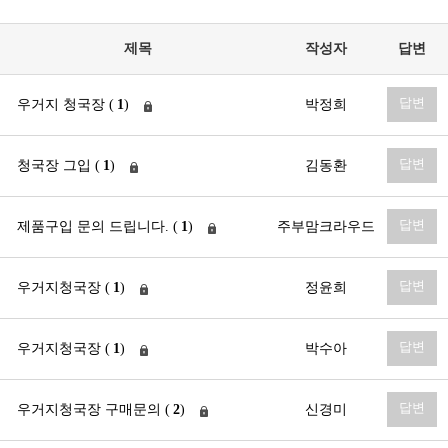
제목
작성자
답변
답변
우거지 청국장 (
1
)
박정희
답변
청국장 그입 (
1
)
김동환
답변
제품구입 문의 드립니다. (
1
)
주부맘크라우드
답변
우거지청국장 (
1
)
정윤희
답변
우거지청국장 (
1
)
박수아
답변
우거지청국장 구매문의 (
2
)
신경미