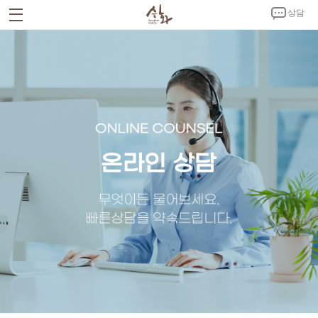
상담
회사소개
CEO 인사말
회사연혁
시설안내
인증서 및 특허증
CI 소개
사업소개
승화푸드C.K
노키친
제품소개
밀키트
반찬
김치
양념
홍보자료
공지사항
뉴스
홍보영상
갤러리
고객센터
온라인 상담
제휴문의
오시는 길
회사소개서 다운로드