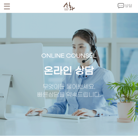
상담
회사소개
CEO 인사말
회사연혁
시설안내
인증서 및 특허증
CI 소개
사업소개
승화푸드C.K
노키친
제품소개
밀키트
반찬
김치
양념
홍보자료
공지사항
뉴스
홍보영상
갤러리
고객센터
온라인 상담
제휴문의
오시는 길
회사소개서 다운로드