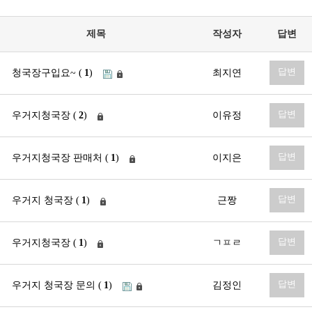
제목
작성자
답변
답변
청국장구입요~ (
1
)
최지연
답변
우거지청국장 (
2
)
이유정
답변
우거지청국장 판매처 (
1
)
이지은
답변
우거지 청국장 (
1
)
근짱
답변
우거지청국장 (
1
)
ㄱㅍㄹ
답변
우거지 청국장 문의 (
1
)
김정인