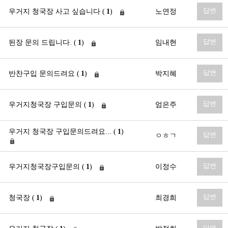
답변
우거지 청국장 사고 싶습니다 (
1
)
노연정
답변
된장 문의 드립니다. (
1
)
임내현
답변
반찬구입 문의드려요 (
1
)
박지혜
답변
우거지청국장 구입문의 (
1
)
엄은주
우거지 청국장 구입문의드려요... (
1
)
답변
ㅇㅎㄱ
답변
우거지청국장구입문의 (
1
)
이정수
답변
청국장 (
1
)
최경희
답변